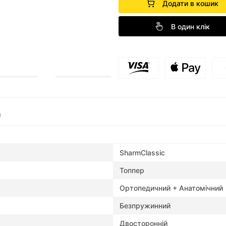
Додати в кошик
В один клік
и
SharmClassic
Топпер
Ортопедичний + Анатомічний
Безпружинний
Двосторонній