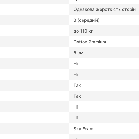
Однакова жорсткість сторін
3 (середній)
до 110 кг
Cotton Premium
6 см
Ні
Ні
Так
Так
Ні
Ні
Sky Foam