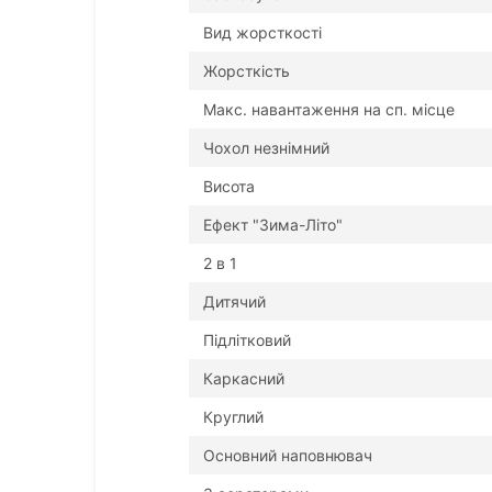
Вид жорсткості
Жорсткість
Макс. навантаження на сп. місце
Чохол незнімний
Висота
Ефект "Зима-Літо"
2 в 1
Дитячий
Підлітковий
Каркасний
Круглий
Основний наповнювач