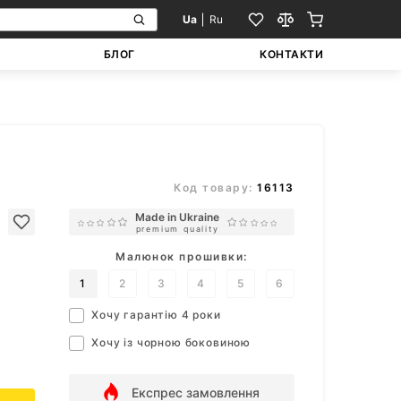
Ua
Ru
БЛОГ
КОНТАКТИ
Код товару:
16113
Made in Ukraine
premium quality
Малюнок прошивки:
1
2
3
4
5
6
Хочу гарантію 4 роки
Хочу із чорною боковиною
Експрес замовлення