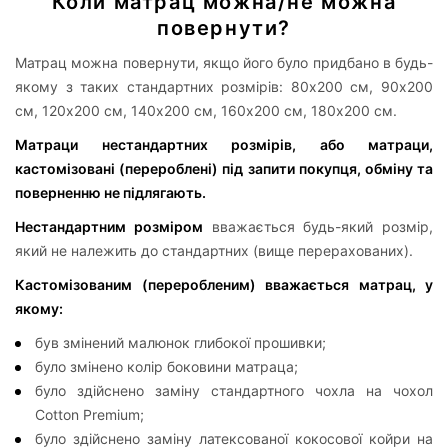
Коли матрац можна/не можна
повернути?
Матрац можна повернути, якщо його було придбано в будь-
якому з таких стандартних розмірів: 80х200 см, 90х200
см, 120х200 см, 140х200 см, 160х200 см, 180х200 см.
Матраци нестандартних розмірів, або матраци,
кастомізовані (перероблені) під запити покупця, обміну та
поверненню не підлягають.
Нестандартним розміром
вважається будь-який розмір,
який не належить до стандартних (вище перерахованих).
Кастомізованим (переробленим) вважається матрац, у
якому:
був змінений малюнок глибокої прошивки;
було змінено колір боковини матраца;
було здійснено заміну стандартного чохла на чохол
Cotton Premium;
було здійснено заміну латексованої кокосової койри на