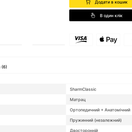
Додати в кошик
В один клік
 (6)
SharmClassic
Матрац
Ортопедичний + Анатомічний
Пружинний (незалежний)
Двосторонній