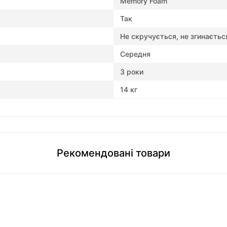
Memory Foam
Так
Не скручується, не згинаєтьс
Середня
3 роки
14 кг
Рекомендовані товари