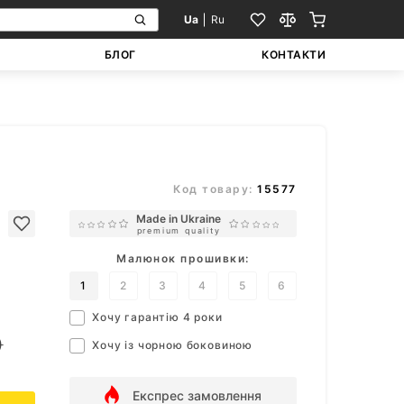
Ua
Ru
БЛОГ
КОНТАКТИ
Код товару:
15577
Made in Ukraine
premium quality
Малюнок прошивки:
1
2
3
4
5
6
Хочу гарантію 4 роки
)
Хочу із чорною боковиною
Експрес замовлення