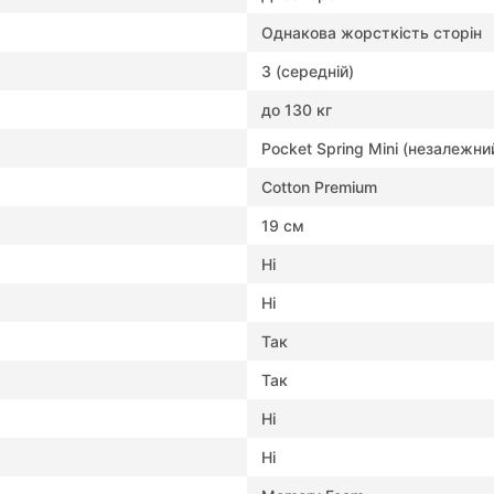
Однакова жорсткість сторін
3 (середній)
до 130 кг
Pocket Spring Mini (незалежни
Cotton Premium
19 см
Ні
Ні
Так
Так
Ні
Ні