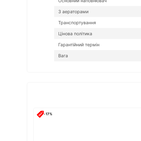
Основний наповнювач
З аераторами
Транспортування
Цінова політика
Гарантійний термін
Вага
-17%