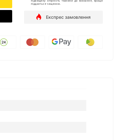
підвищену опірність тканини до ковзання, краще
піддається чищенню.
Експрес замовлення