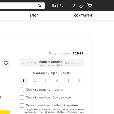
Ua
Ru
БЛОГ
КОНТАКТИ
Код товару:
12927
Made in Ukraine
premium quality
Малюнок прошивки:
1
2
3
4
5
6
Хочу гарантію 4 роки
)
Хочу із чорною боковиною
Хочу з чохлом Cotton Premium
*
Відрізняється від чохла Bio Cotton підвищеною
щільністю та об'ємом. Cotton Premium має