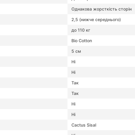
Однакова жорсткість сторін
2,5 (нижче середнього)
до 110 кг
Bio Cotton
5 см
Ні
Ні
Так
Так
Ні
Ні
Cactus Sisal