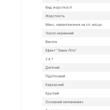
Вид жорсткості
Жорсткість
Макс. навантаження на сп. місце
Чохол незнімний
Висота
Ефект "Зима-Літо"
2 в 1
Дитячий
Підлітковий
Каркасний
Круглий
Основний наповнювач