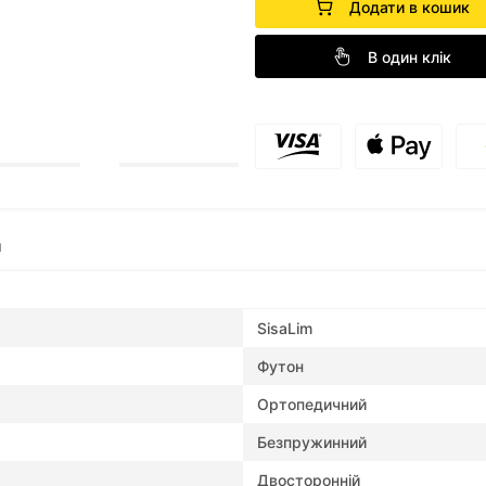
Додати в кошик
В один клік
и
SisaLim
Футон
Ортопедичний
Безпружинний
Двосторонній