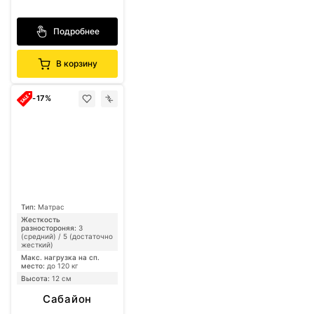
Подробнее
В корзину
-17%
Тип:
Матрас
Жесткость
разностороняя:
3
(средний) / 5 (достаточно
жесткий)
Макс. нагрузка на сп.
место:
до 120 кг
Высота:
12 см
Сабайон