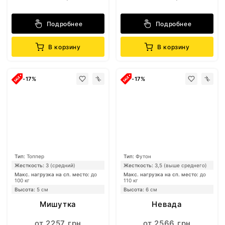
Подробнее
Подробнее
В корзину
В корзину
-17%
-17%
Тип:
Топпер
Тип:
Футон
Жесткость:
3 (средний)
Жесткость:
3,5 (выше среднего)
Макс. нагрузка на сп. место:
до
Макс. нагрузка на сп. место:
до
100 кг
110 кг
Высота:
5 см
Высота:
6 см
Мишутка
Невада
от 2257 грн
от 2566 грн