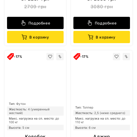
2709 грн
3080 грн
Подробнее
Подробнее
В корзину
В корзину
-17%
-17%
Тип:
Футон
Тип:
Топпер
Жесткость:
4 (умеренный
жесткий)
Жесткость:
2,5 (ниже среднего)
Макс. нагрузка на сп. место:
до
Макс. нагрузка на сп. место:
до
100 кг
110 кг
Высота:
5 см
Высота:
6 см
Колобок
Алжир