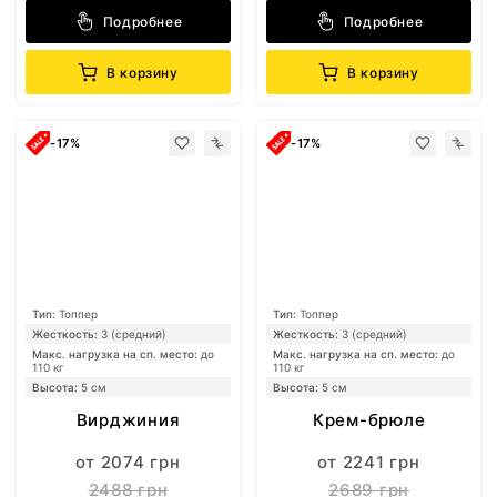
Подробнее
Подробнее
В корзину
В корзину
-17%
-17%
Тип:
Топпер
Тип:
Топпер
Жесткость:
3 (средний)
Жесткость:
3 (средний)
Макс. нагрузка на сп. место:
до
Макс. нагрузка на сп. место:
до
110 кг
110 кг
Высота:
5 см
Высота:
5 см
Вирджиния
Крем-брюле
от 2074 грн
от 2241 грн
2488 грн
2689 грн