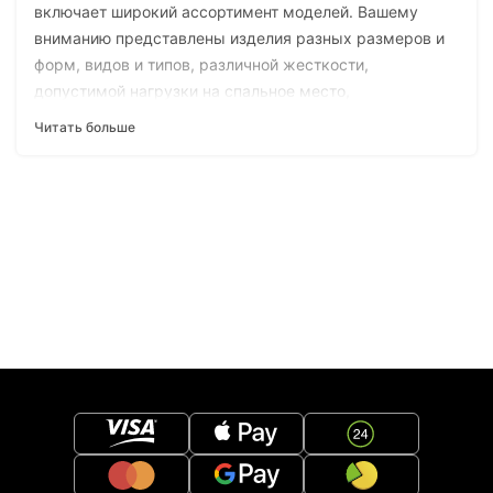
включает широкий ассортимент моделей. Вашему
вниманию представлены изделия разных размеров и
форм, видов и типов, различной жесткости,
допустимой нагрузки на спальное место,
возможностей применения. Каждая модель уже в
Читать больше
заводской комплектации является комфортабельным
и функциональным матрасом. Вдобавок возможна
адаптация изделия именно под ваши требования с
помощью опций.
Основные типы матрасов:
Пружинные.
Беспружинные.
Ключевая особенность изделий первой категории –
наличие в конструкции зависимого или независимого
пружинного блока. Также на выбор доступны модели,
в которых комбинируются пружинные секции обоих
типов.
Беспружинные матрасы
имеют иную