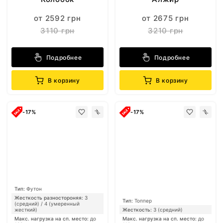
от 2592 грн
от 2675 грн
3110 грн
3210 грн
Подробнее
Подробнее
В корзину
В корзину
-17%
-17%
Тип:
Футон
Жесткость разностороняя:
3
Тип:
Топпер
(средний) / 4 (умеренный
жесткий)
Жесткость:
3 (средний)
Макс. нагрузка на сп. место:
до
Макс. нагрузка на сп. место:
до