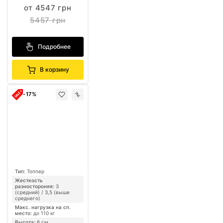
от 4547 грн
5457 грн
Подробнее
В корзину
-17%
Тип:
Топпер
Жесткость
разностороняя:
3
(средний) / 3,5 (выше
среднего)
Макс. нагрузка на сп.
место:
до 110 кг
Высота:
6 см