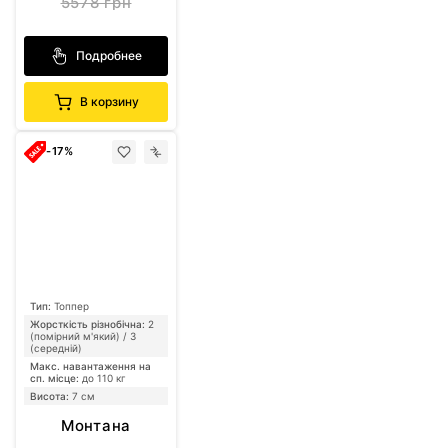
5578 грн
Подробнее
В корзину
-17%
Тип:
Топпер
Жорсткість різнобічна:
2
(помірний м'який) / 3
(середній)
Макс. навантаження на
сп. місце:
до 110 кг
Висота:
7 см
Монтана